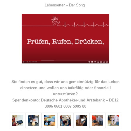
Lebensetter – Der Song
Sie finden es gut, dass wir uns gemeinnützig für das Leben
einsetzen und wollen uns tatkräftig oder finanziell
unterstützen?
Spendenkonto: Deutsche Apotheker-und Ärztebank – DE12
3006 0601 0007 5905 80