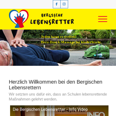
Jeden kann es treffen!
Herz-Druck-Massage ist kinderleicht.
D
Herzlich Willkommen bei den Bergischen
Lebensrettern
Wir setzten uns dafür ein, dass an Schulen lebensrettende
Maßnahmen gelehrt werden.
Die Bergischen Lebensretter - Info Video